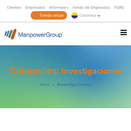
Clientes
Empleados
Infórmate+
Fondo de Empleados
PQRS
Tienda virtual
Colombia
Categories:
Investigaciones
Inicio
Investigaciones