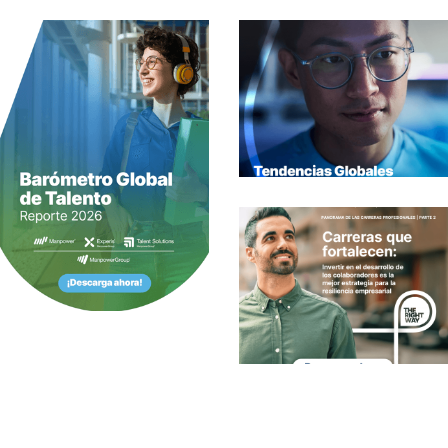
TENDENCIAS
GLOBALES
SOBRE EL
FUTURO DEL
TRABAJO –
2026
investigaciones
PANORAMA
DE LAS
CARRERAS
PROFESIONA
LES | PARTE 2
investigaciones