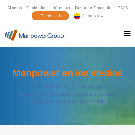
Clientes
Empleados
Infórmate+
Fondo de Empleados
PQRS
Tienda virtual
Colombia
Manpower en los medios
Inicio
ManpowerGroup en los Medios
La pandemia y la aceleración de los cambios
demográficos del futuro del trabajo