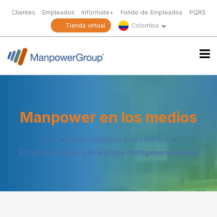
Clientes
Empleados
Infórmate+
Fondo de Empleados
PQRS
Tienda virtual
Colombia
Manpower en los medios
Inicio
ManpowerGroup en los Medios
El reto de trabajar con equipos multigeneracionales