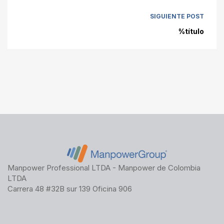
SIGUIENTE POST
%título
Manpower Professional LTDA - Manpower de Colombia
LTDA
Carrera 48 #32B sur 139 Oficina 906