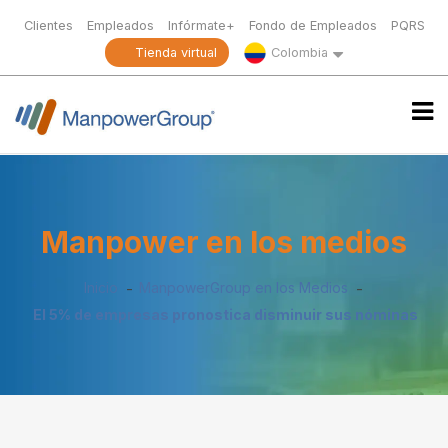
Clientes
Empleados
Infórmate+
Fondo de Empleados
PQRS
Tienda virtual
Colombia
Manpower en los medios
Inicio
ManpowerGroup en los Medios
El 5% de empresas pronostica disminuir sus nóminas