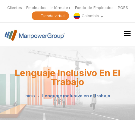
Clientes
Empleados
Infórmate+
Fondo de Empleados
PQRS
Tienda virtual
Colombia
Lenguaje Inclusivo En El
Trabajo
Inicio
Lenguaje inclusivo en el trabajo