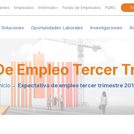
ientes
Empleados
Infórmate+
Fondo de Empleados
PQRS
Ti
Soluciones
Oportunidades Laborales
Investigaciones
A
De Empleo Tercer T
nicio
Expectativa de empleo tercer trimestre 20