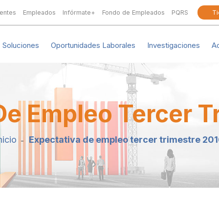
ientes
Empleados
Infórmate+
Fondo de Empleados
PQRS
Ti
Soluciones
Oportunidades Laborales
Investigaciones
A
De Empleo Tercer T
nicio
Expectativa de empleo tercer trimestre 20