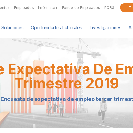
ientes
Empleados
Infórmate+
Fondo de Empleados
PQRS
Ti
Soluciones
Oportunidades Laborales
Investigaciones
A
 Expectativa De E
Trimestre 2019
Encuesta de expectativa de empleo tercer trimes