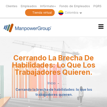
Clientes
Empleados
Infórmate+
Fondo de Empleados
PQRS
Tienda virtual
Colombia
Cerrando La Brecha De
Habilidades: Lo Que Los
Trabajadores Quieren.
Inicio
Cerrando la brecha de habilidades: lo que los
trabajadores quieren.