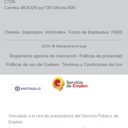
LTDA
Carrera 48 #32B sur 139 Oficina 906
Clientes
Empleados
Infórmate+
Fondo de Empleados
PQRS
2026 © ManpowerGroup
Reglamento agencia de colocación
Políticas de privacidad
Políticas de uso de Cookies
Términos y Condiciones de Uso
Vinculado a la red de prestadores del Servicio Público de
Empleo.