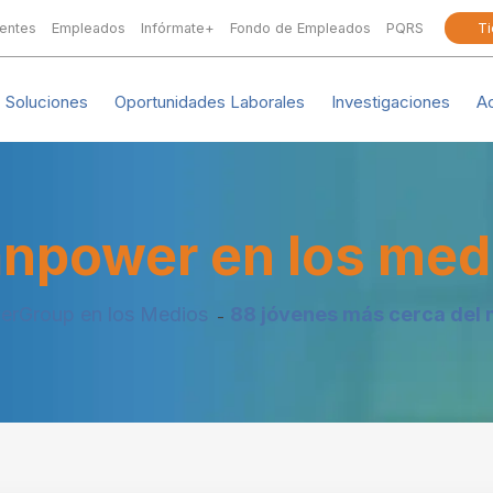
ientes
Empleados
Infórmate+
Fondo de Empleados
PQRS
Ti
Soluciones
Oportunidades Laborales
Investigaciones
A
npower en los med
rGroup en los Medios
88 jóvenes más cerca del 