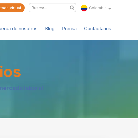
enda virtual
Colombia
cerca de nosotros
Blog
Prensa
Contáctanos
ios
mercado laboral